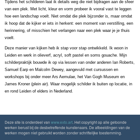
Tijdens het schilderen laat ik details weg die niet bijdragen aan de sfeer
van een plek. Met licht, kleur en vorm probeer ik vooral vast te leggen
hoe een landschap voelt. Niet omdat die plek bijzonder is, maar omdat
ik hoop dat de kijker er iets in herkent: een moment van verstilling, een
herinnering, of misschien het verlangen naar een plek waar je je thuis
voelt.
Deze manier van kijken heb ik stap voor stap ontwikkeld. Ik woon in
Leiden en werk in olieverf, acryl, soft pastel en soms gouache. Mijn
schilderpraktijk bouwde ik op via lessen van onder anderen Ian Roberts,
Samuel Earp en Malcolm Dewey, aangevuld met cursussen en
workshops bij onder meer Ars Aemulae, het Van Gogh Museum en
James Kroner (plein air). Waar mogelijk schilder ik buiten op locatie, in
en rond Leiden of elders in Nederland.
Deze site is onderdeel van
www.exto.art
. Het copyright op alle getoonde
werken berust bij de desbetreffende kunstenaars. De afbeeldingen van de
werken mogen niet gebruikt worden zonder schriftelijke toestemming.