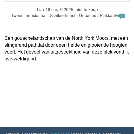
14 x 19 cm, © 2025, niet te koop
Tweedimensionaal | Schilderkunst | Gouache / Plakkaatverf
Een gouachelandschap van de North York Moors, met een
slingerend pad dat door open heide en glooiende hoogten
voert. Het gevoel van uitgestrektheid van deze plek vond ik
overweldigend.
Deze site is onderdeel van
www.exto.art
. Het copyright op alle getoonde