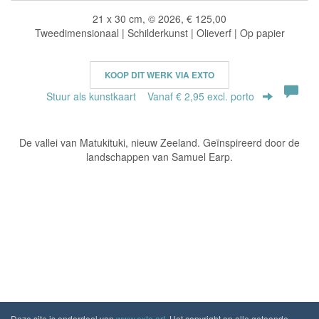
21 x 30 cm, © 2026, € 125,00
Tweedimensionaal | Schilderkunst | Olieverf | Op papier
KOOP DIT WERK VIA EXTO
Stuur als kunstkaart
Vanaf € 2,95 excl. porto
De vallei van Matukituki, nieuw Zeeland. Geïnspireerd door de
landschappen van Samuel Earp.
Deze site is onderdeel van
www.exto.art
. Het copyright op alle getoonde