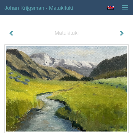
Johan Krijgsman - Matukituki
Tog
navi
Matukituki