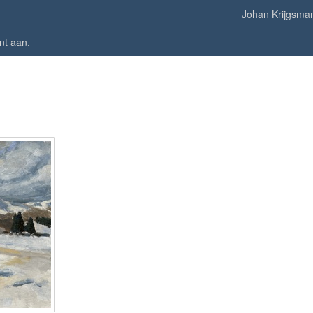
Johan Krijgsma
nt aan
.